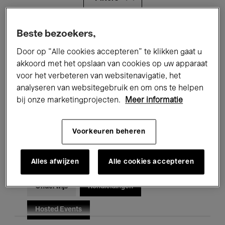
Alle evenementen
Concerten
Beste bezoekers,
Door op “Alle cookies accepteren” te klikken gaat u
Tentoonstellingen
Films
akkoord met het opslaan van cookies op uw apparaat
voor het verbeteren van websitenavigatie, het
Performances
Lezingen & Debatten
analyseren van websitegebruik en om ons te helpen
Jazz
Klassieke Muziek
Global Music
bij onze marketingprojecten.
Meer informatie
Elektronische Muziek
Voorkeuren beheren
Alles afwijzen
Alle cookies accepteren
Voor iedereen
Kids’ Palace
Onderwijs
Rondleidingen
Hosted Events