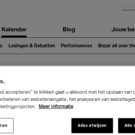
Kalender
Blog
Jouw be
ion
s
Lezingen & Debatten
Performances
Bozar all over th
Nu bij Bozar
s,
es accepteren” te klikken gaat u akkoord met het opslaan van 
erbeteren van websitenavigatie, het analyseren van websitege
rketingprojecten.
Meer informatie
andaag
Komende 7 dagen
Oktober
eren
Alles afwijzen
Alle
Donderdag 01 - Zaterdag 31 Oktober 202