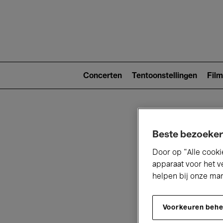
Main
navigat
Main
navigation
Concerten
Tentoonstellingen
Film
(level
2)
Beste bezoeker
Door op “Alle cooki
apparaat voor het v
helpen bij onze ma
V
Voorkeuren beh