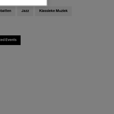
ebatten
Jazz
Klassieke Muziek
ted Events