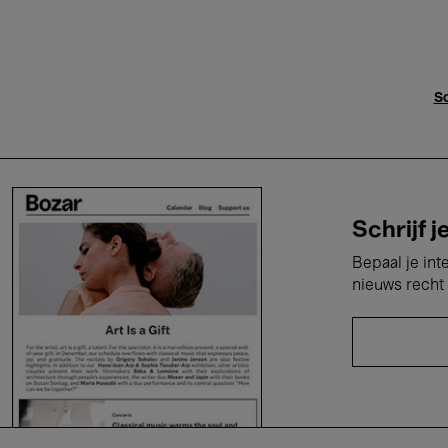
Sc
Schrijf j
Bepaal je int
nieuws recht 