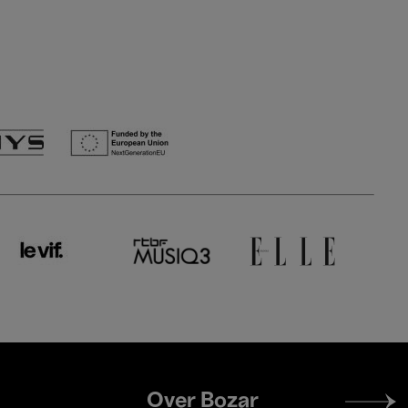
Footer
Over Bozar