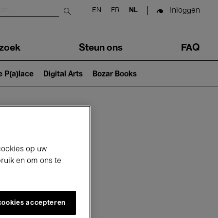
Inloggen
EN
FR
NL
Submit search
zoek
Steun ons
FAQ
e P(a)lace
Digital Arts
Bozar Books
cookies op uw
bruik en om ons te
 cookies accepteren
6