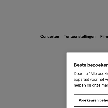
Main
navigat
Main
navigation
Concerten
Tentoonstellingen
Film
(level
2)
Beste bezoeker
Door op “Alle cooki
apparaat voor het v
helpen bij onze ma
V
Voorkeuren beh