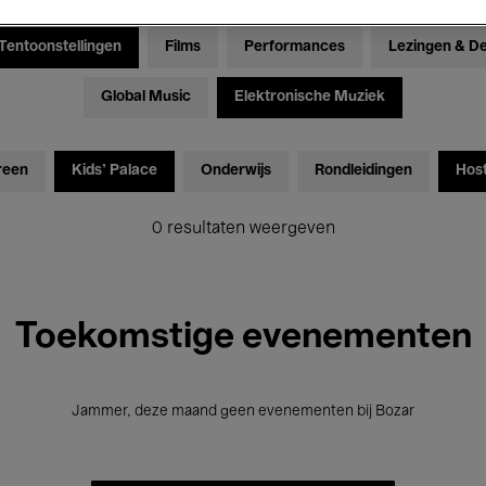
Tentoonstellingen
Films
Performances
Lezingen & D
Global Music
Elektronische Muziek
reen
Kids’ Palace
Onderwijs
Rondleidingen
Hos
0 resultaten weergeven
Toekomstige evenementen
Jammer, deze maand geen evenementen bij Bozar