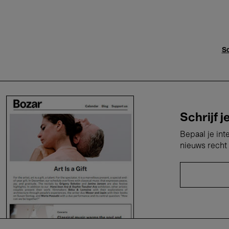
Sc
Schrijf j
Bepaal je int
nieuws recht 