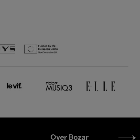
Footer
Over Bozar