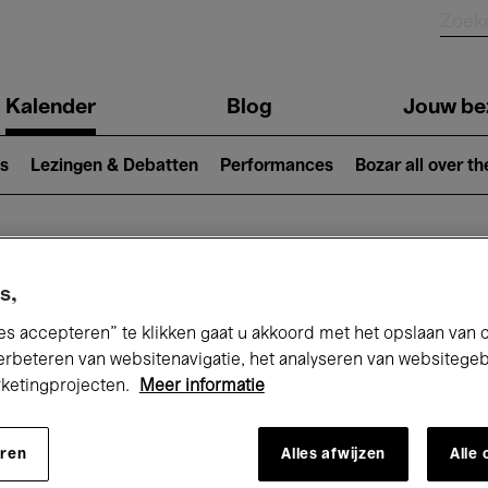
Kalender
Blog
Jouw be
ion
s
Lezingen & Debatten
Performances
Bozar all over th
Nu bij Bozar
s,
es accepteren” te klikken gaat u akkoord met het opslaan van 
erbeteren van websitenavigatie, het analyseren van websitege
rketingprojecten.
Meer informatie
andaag
Komende 7 dagen
November
eren
Alles afwijzen
Alle
Zondag 01 - Maandag 30 November 202