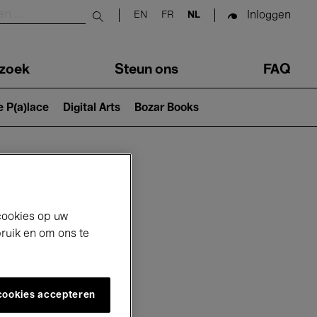
Inloggen
EN
FR
NL
Submit search
zoek
Steun ons
FAQ
e P(a)lace
Digital Arts
Bozar Books
cookies op uw
bruik en om ons te
 cookies accepteren
6