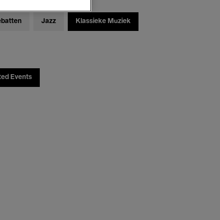
ebatten
Jazz
Klassieke Muziek
ted Events