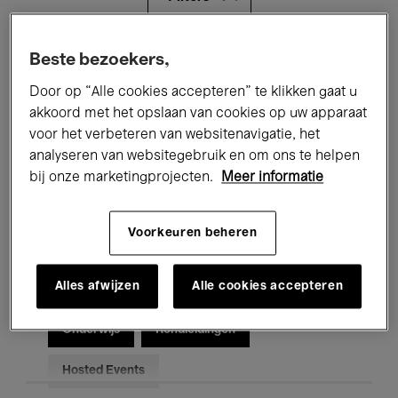
Alle evenementen
Concerten
Beste bezoekers,
Door op “Alle cookies accepteren” te klikken gaat u
Tentoonstellingen
Films
akkoord met het opslaan van cookies op uw apparaat
voor het verbeteren van websitenavigatie, het
Performances
Lezingen & Debatten
analyseren van websitegebruik en om ons te helpen
Jazz
Klassieke Muziek
Global Music
bij onze marketingprojecten.
Meer informatie
Elektronische Muziek
Voorkeuren beheren
Alles afwijzen
Alle cookies accepteren
Voor iedereen
Kids’ Palace
Onderwijs
Rondleidingen
Hosted Events