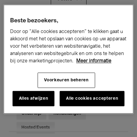
Alle evenementen
Concerten
Beste bezoekers,
Door op “Alle cookies accepteren” te klikken gaat u
Tentoonstellingen
Films
akkoord met het opslaan van cookies op uw apparaat
voor het verbeteren van websitenavigatie, het
Performances
Lezingen & Debatten
analyseren van websitegebruik en om ons te helpen
Jazz
Klassieke Muziek
Global Music
bij onze marketingprojecten.
Meer informatie
Elektronische Muziek
Voorkeuren beheren
Alles afwijzen
Alle cookies accepteren
Voor iedereen
Kids’ Palace
Onderwijs
Rondleidingen
Hosted Events