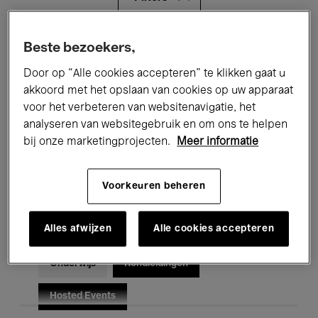
Alle evenementen
Concerten
Beste bezoekers,
Door op “Alle cookies accepteren” te klikken gaat u
Tentoonstellingen
Films
akkoord met het opslaan van cookies op uw apparaat
voor het verbeteren van websitenavigatie, het
Performances
Lezingen & Debatten
analyseren van websitegebruik en om ons te helpen
Jazz
Klassieke Muziek
Global Music
bij onze marketingprojecten.
Meer informatie
Elektronische Muziek
Voorkeuren beheren
Alles afwijzen
Alle cookies accepteren
Voor iedereen
Kids’ Palace
Onderwijs
Rondleidingen
Hosted Events