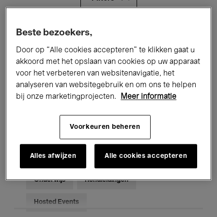
Alle evenementen
Concerten
Beste bezoekers,
Door op “Alle cookies accepteren” te klikken gaat u
Tentoonstellingen
Films
akkoord met het opslaan van cookies op uw apparaat
voor het verbeteren van websitenavigatie, het
Performances
Lezingen & Debatten
analyseren van websitegebruik en om ons te helpen
Jazz
Klassieke Muziek
Global Music
bij onze marketingprojecten.
Meer informatie
Elektronische Muziek
Voorkeuren beheren
Alles afwijzen
Alle cookies accepteren
Voor iedereen
Kids’ Palace
Onderwijs
Rondleidingen
Hosted Events