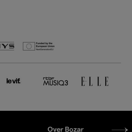
Footer
Over Bozar