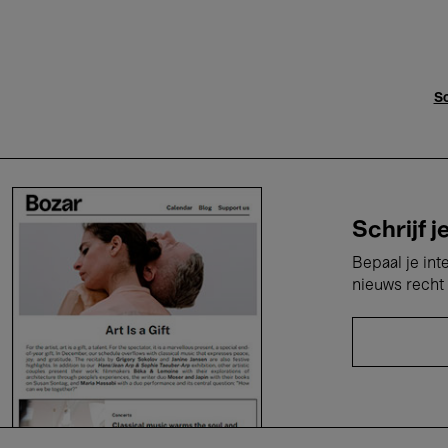
Sc
Schrijf j
Bepaal je int
nieuws recht 