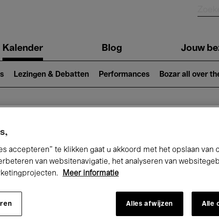
Kalender
Blog
Jouw be
ion
s
Lezingen & Debatten
Performances
Bozar all over th
Nu bij Bozar
s,
es accepteren” te klikken gaat u akkoord met het opslaan van 
erbeteren van websitenavigatie, het analyseren van websitege
rketingprojecten.
Meer informatie
andaag
Komende 7 dagen
November
eren
Alles afwijzen
Alle
Zondag 01 - Maandag 30 November 202