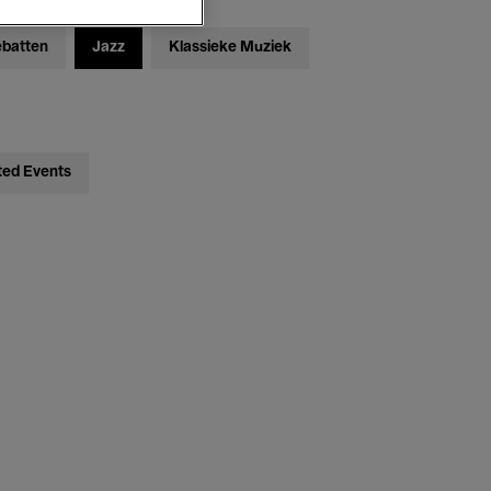
ebatten
Jazz
Klassieke Muziek
ted Events