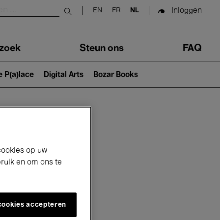
Inloggen
EN
FR
NL
Submit search
zoek
Steun ons
FAQ
e P(a)lace
Digital Arts
Bozar Books
cookies op uw
bruik en om ons te
 cookies accepteren
6