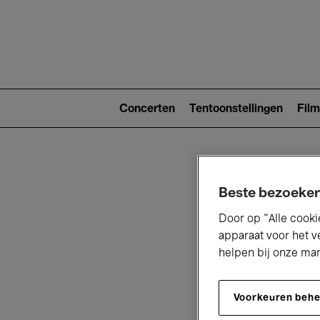
Main
navigat
Main
navigation
Concerten
Tentoonstellingen
Film
(level
2)
Beste bezoeker
Door op “Alle cooki
apparaat voor het v
helpen bij onze ma
V
Voorkeuren beh