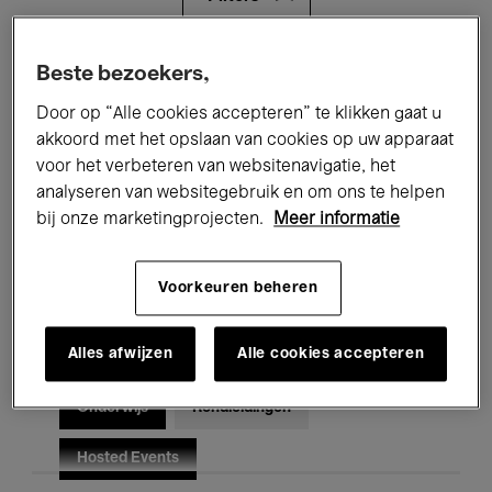
Alle evenementen
Concerten
Beste bezoekers,
Door op “Alle cookies accepteren” te klikken gaat u
Tentoonstellingen
Films
akkoord met het opslaan van cookies op uw apparaat
voor het verbeteren van websitenavigatie, het
Performances
Lezingen & Debatten
analyseren van websitegebruik en om ons te helpen
Jazz
Klassieke Muziek
Global Music
bij onze marketingprojecten.
Meer informatie
Elektronische Muziek
Voorkeuren beheren
Alles afwijzen
Alle cookies accepteren
Voor iedereen
Kids’ Palace
Onderwijs
Rondleidingen
Hosted Events