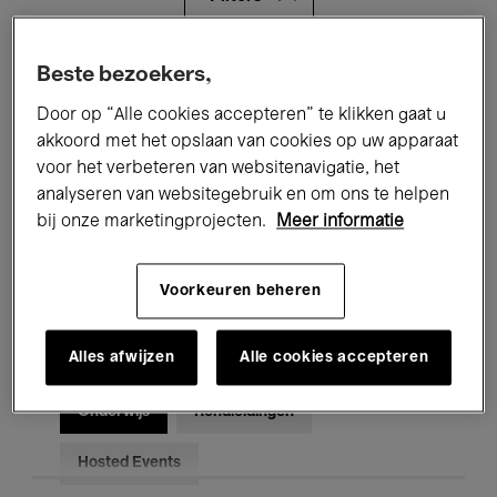
Alle evenementen
Concerten
Beste bezoekers,
Door op “Alle cookies accepteren” te klikken gaat u
Tentoonstellingen
Films
akkoord met het opslaan van cookies op uw apparaat
voor het verbeteren van websitenavigatie, het
Performances
Lezingen & Debatten
analyseren van websitegebruik en om ons te helpen
Jazz
Klassieke Muziek
Global Music
bij onze marketingprojecten.
Meer informatie
Elektronische Muziek
Voorkeuren beheren
Alles afwijzen
Alle cookies accepteren
Voor iedereen
Kids’ Palace
Onderwijs
Rondleidingen
Hosted Events