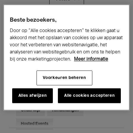
Alle evenementen
Concerten
Beste bezoekers,
Door op “Alle cookies accepteren” te klikken gaat u
Tentoonstellingen
Films
akkoord met het opslaan van cookies op uw apparaat
voor het verbeteren van websitenavigatie, het
Performances
Lezingen & Debatten
analyseren van websitegebruik en om ons te helpen
Jazz
Klassieke Muziek
Global Music
bij onze marketingprojecten.
Meer informatie
Elektronische Muziek
Voorkeuren beheren
Alles afwijzen
Alle cookies accepteren
Voor iedereen
Kids’ Palace
Onderwijs
Rondleidingen
Hosted Events