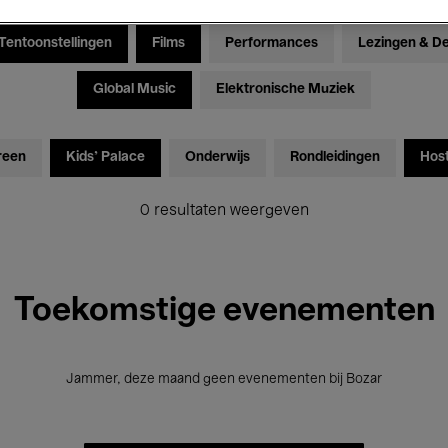
Tentoonstellingen
Films
Performances
Lezingen & D
Global Music
Elektronische Muziek
reen
Kids’ Palace
Onderwijs
Rondleidingen
Hos
0 resultaten weergeven
Toekomstige evenementen
Jammer, deze maand geen evenementen bij Bozar