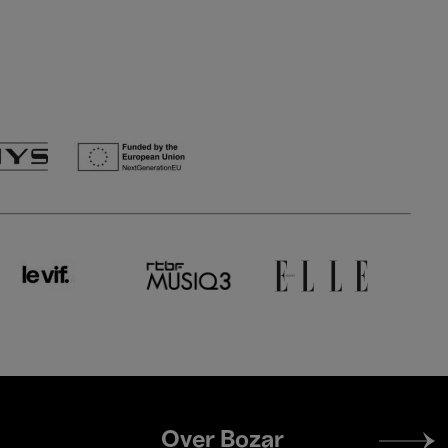
Footer
Over Bozar