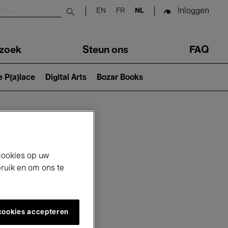
Inloggen
EN
FR
NL
Submit search
zoek
Steun ons
FAQ
e P(a)lace
Digital Arts
Bozar Books
cookies op uw
bruik en om ons te
 cookies accepteren
6