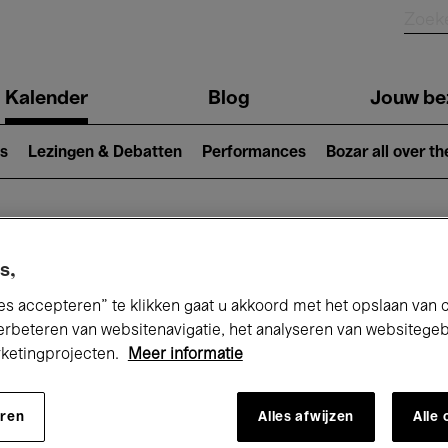
Kalender
Blog
Jouw be
ion
s
Lezingen & Debatten
Performances
Bozar all over th
Nu bij Bozar
s,
es accepteren” te klikken gaat u akkoord met het opslaan van 
erbeteren van websitenavigatie, het analyseren van websitege
rketingprojecten.
Meer informatie
andaag
Komende 7 dagen
November
eren
Alles afwijzen
Alle
Zondag 01 - Maandag 30 November 202