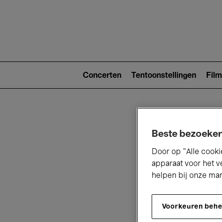
Main
navigat
Main
navigation
Concerten
Tentoonstellingen
Film
(level
2)
Beste bezoeker
Door op “Alle cooki
apparaat voor het v
helpen bij onze ma
V
Voorkeuren beh