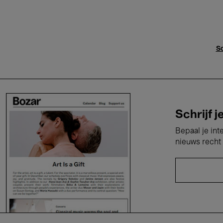
Sc
Schrijf j
Bepaal je int
nieuws recht 