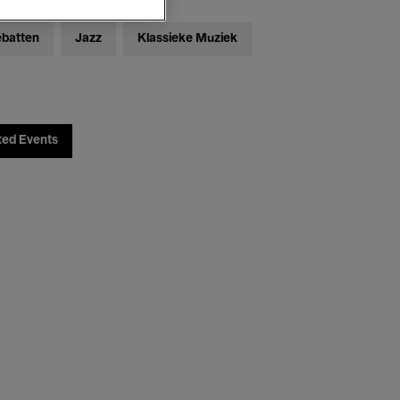
ebatten
Jazz
Klassieke Muziek
ted Events