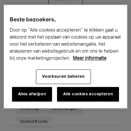
Alle evenementen
Concerten
Beste bezoekers,
Door op “Alle cookies accepteren” te klikken gaat u
Tentoonstellingen
Films
akkoord met het opslaan van cookies op uw apparaat
voor het verbeteren van websitenavigatie, het
Performances
Lezingen & Debatten
analyseren van websitegebruik en om ons te helpen
Jazz
Klassieke Muziek
Global Music
bij onze marketingprojecten.
Meer informatie
Elektronische Muziek
Voorkeuren beheren
Alles afwijzen
Alle cookies accepteren
Voor iedereen
Kids’ Palace
Onderwijs
Rondleidingen
Hosted Events