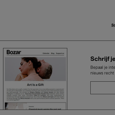
Sc
Schrijf j
Bepaal je int
nieuws recht 