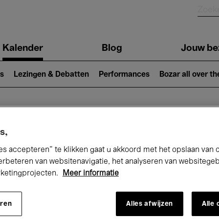
Kalender
Blog
Jouw be
ion
s
Lezingen & Debatten
Performances
Bozar all over th
Nu bij Bozar
s,
es accepteren” te klikken gaat u akkoord met het opslaan van 
erbeteren van websitenavigatie, het analyseren van websitege
rketingprojecten.
Meer informatie
andaag
Komende 7 dagen
November
eren
Alles afwijzen
Alle
Zondag 01 - Maandag 30 November 202