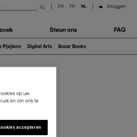
Inloggen
EN
FR
NL
Submit search
zoek
Steun ons
FAQ
e P(a)lace
Digital Arts
Bozar Books
cookies op uw
bruik en om ons te
 cookies accepteren
6