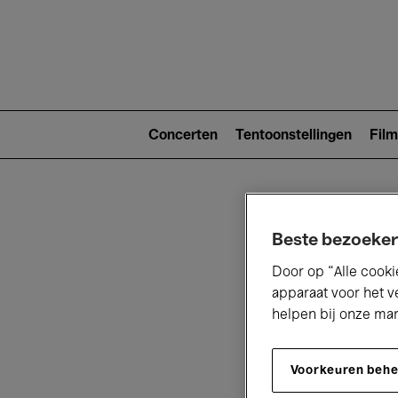
Main
navigat
Main
navigation
Concerten
Tentoonstellingen
Film
(level
2)
Beste bezoeker
Door op “Alle cooki
apparaat voor het v
helpen bij onze ma
V
Voorkeuren beh