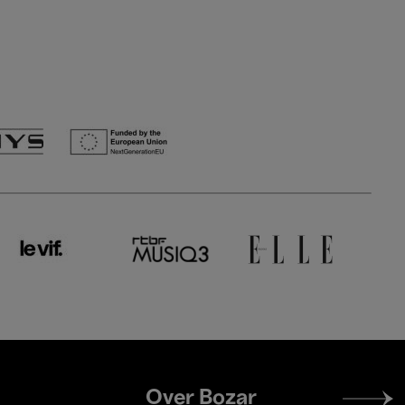
Footer
Over Bozar