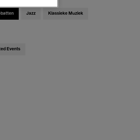
ebatten
Jazz
Klassieke Muziek
ted Events