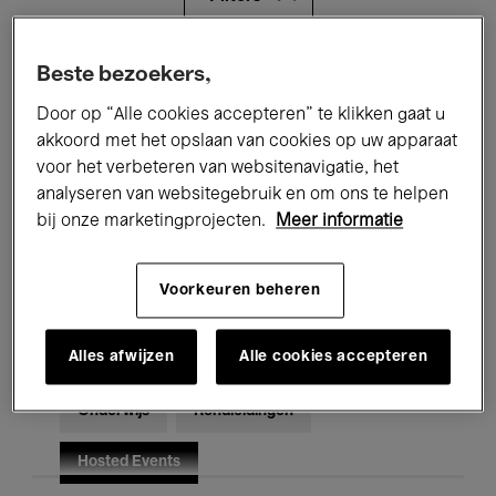
Alle evenementen
Concerten
Beste bezoekers,
Door op “Alle cookies accepteren” te klikken gaat u
Tentoonstellingen
Films
akkoord met het opslaan van cookies op uw apparaat
voor het verbeteren van websitenavigatie, het
Performances
Lezingen & Debatten
analyseren van websitegebruik en om ons te helpen
Jazz
Klassieke Muziek
Global Music
bij onze marketingprojecten.
Meer informatie
Elektronische Muziek
Voorkeuren beheren
Alles afwijzen
Alle cookies accepteren
Voor iedereen
Kids’ Palace
Onderwijs
Rondleidingen
Hosted Events