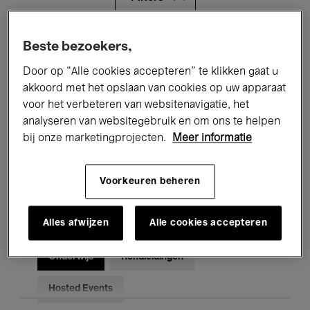
Alle evenementen
Concerten
Beste bezoekers,
Door op “Alle cookies accepteren” te klikken gaat u
Tentoonstellingen
Films
akkoord met het opslaan van cookies op uw apparaat
voor het verbeteren van websitenavigatie, het
Performances
Lezingen & Debatten
analyseren van websitegebruik en om ons te helpen
Jazz
Klassieke Muziek
Global Music
bij onze marketingprojecten.
Meer informatie
Elektronische Muziek
Voorkeuren beheren
Alles afwijzen
Alle cookies accepteren
Voor iedereen
Kids’ Palace
Onderwijs
Rondleidingen
Hosted Events