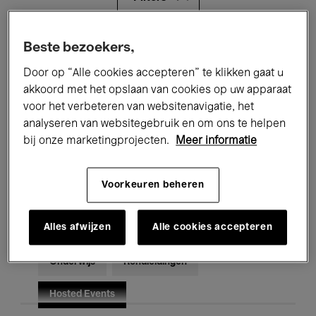
Alle evenementen
Concerten
Beste bezoekers,
Door op “Alle cookies accepteren” te klikken gaat u
Tentoonstellingen
Films
akkoord met het opslaan van cookies op uw apparaat
voor het verbeteren van websitenavigatie, het
Performances
Lezingen & Debatten
analyseren van websitegebruik en om ons te helpen
Jazz
Klassieke Muziek
Global Music
bij onze marketingprojecten.
Meer informatie
Elektronische Muziek
Voorkeuren beheren
Alles afwijzen
Alle cookies accepteren
Voor iedereen
Kids’ Palace
Onderwijs
Rondleidingen
Hosted Events