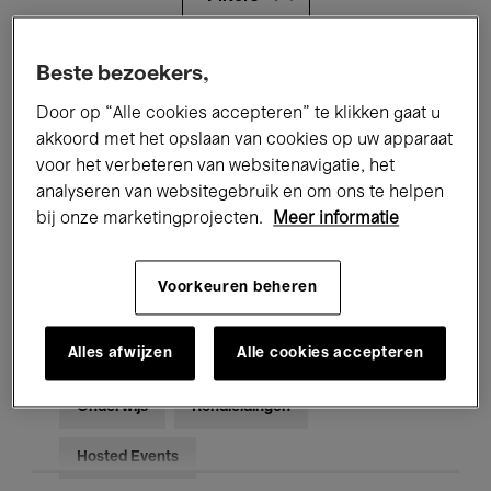
Alle evenementen
Concerten
Beste bezoekers,
Door op “Alle cookies accepteren” te klikken gaat u
Tentoonstellingen
Films
akkoord met het opslaan van cookies op uw apparaat
voor het verbeteren van websitenavigatie, het
Performances
Lezingen & Debatten
analyseren van websitegebruik en om ons te helpen
Jazz
Klassieke Muziek
Global Music
bij onze marketingprojecten.
Meer informatie
Elektronische Muziek
Voorkeuren beheren
Alles afwijzen
Alle cookies accepteren
Voor iedereen
Kids’ Palace
Onderwijs
Rondleidingen
Hosted Events