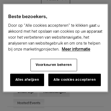
Alle evenementen
Concerten
Beste bezoekers,
Door op “Alle cookies accepteren” te klikken gaat u
Tentoonstellingen
Films
akkoord met het opslaan van cookies op uw apparaat
voor het verbeteren van websitenavigatie, het
Performances
Lezingen & Debatten
analyseren van websitegebruik en om ons te helpen
Jazz
Klassieke Muziek
Global Music
bij onze marketingprojecten.
Meer informatie
Elektronische Muziek
Voorkeuren beheren
Alles afwijzen
Alle cookies accepteren
Voor iedereen
Kids’ Palace
Onderwijs
Rondleidingen
Hosted Events