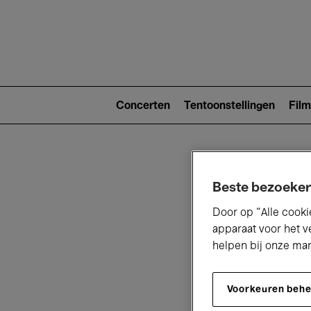
Main
navigat
Main
navigation
Concerten
Tentoonstellingen
Film
(level
2)
Beste bezoeker
Door op “Alle cooki
apparaat voor het v
helpen bij onze ma
V
Voorkeuren beh
D