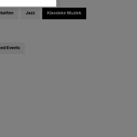
ebatten
Jazz
Klassieke Muziek
ted Events