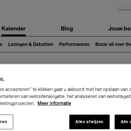
Kalender
Blog
Jouw be
ion
s
Lezingen & Debatten
Performances
Bozar all over th
Nu bij Bozar
s,
es accepteren” te klikken gaat u akkoord met het opslaan van 
erbeteren van websitenavigatie, het analyseren van websitege
rketingprojecten.
Meer informatie
andaag
Komende 7 dagen
December
eren
Alles afwijzen
Alle
insdag 01 - Donderdag 31 December 20