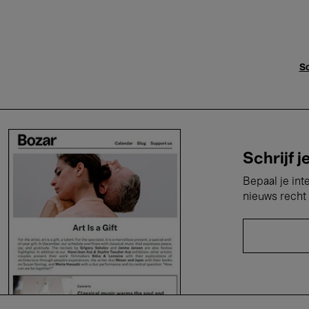
Sc
Schrijf j
Bepaal je int
nieuws recht 