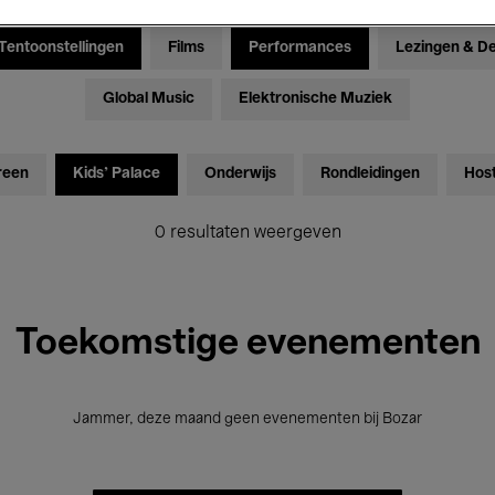
Tentoonstellingen
Films
Performances
Lezingen & D
Global Music
Elektronische Muziek
reen
Kids’ Palace
Onderwijs
Rondleidingen
Hos
0 resultaten weergeven
Toekomstige evenementen
Jammer, deze maand geen evenementen bij Bozar