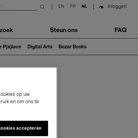
Inloggen
EN
FR
NL
Submit search
zoek
Steun ons
FAQ
e P(a)lace
Digital Arts
Bozar Books
cookies op uw
bruik en om ons te
 cookies accepteren
26