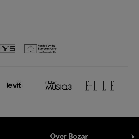
Footer
Over Bozar