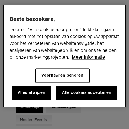
Alle evenementen
Concerten
Beste bezoekers,
Door op “Alle cookies accepteren” te klikken gaat u
Tentoonstellingen
Films
akkoord met het opslaan van cookies op uw apparaat
voor het verbeteren van websitenavigatie, het
Performances
Lezingen & Debatten
analyseren van websitegebruik en om ons te helpen
Jazz
Klassieke Muziek
Global Music
bij onze marketingprojecten.
Meer informatie
Elektronische Muziek
Voorkeuren beheren
Alles afwijzen
Alle cookies accepteren
Voor iedereen
Kids’ Palace
Onderwijs
Rondleidingen
Hosted Events