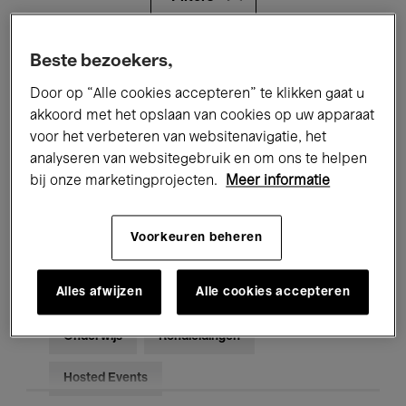
Alle evenementen
Concerten
Beste bezoekers,
Door op “Alle cookies accepteren” te klikken gaat u
Tentoonstellingen
Films
akkoord met het opslaan van cookies op uw apparaat
voor het verbeteren van websitenavigatie, het
Performances
Lezingen & Debatten
analyseren van websitegebruik en om ons te helpen
Jazz
Klassieke Muziek
Global Music
bij onze marketingprojecten.
Meer informatie
Elektronische Muziek
Voorkeuren beheren
Alles afwijzen
Alle cookies accepteren
Voor iedereen
Kids’ Palace
Onderwijs
Rondleidingen
Hosted Events