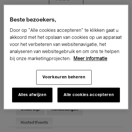
Alle evenementen
Concerten
Beste bezoekers,
Door op “Alle cookies accepteren” te klikken gaat u
Tentoonstellingen
Films
akkoord met het opslaan van cookies op uw apparaat
voor het verbeteren van websitenavigatie, het
Performances
Lezingen & Debatten
analyseren van websitegebruik en om ons te helpen
Jazz
Klassieke Muziek
Global Music
bij onze marketingprojecten.
Meer informatie
Elektronische Muziek
Voorkeuren beheren
Alles afwijzen
Alle cookies accepteren
Voor iedereen
Kids’ Palace
Onderwijs
Rondleidingen
Hosted Events