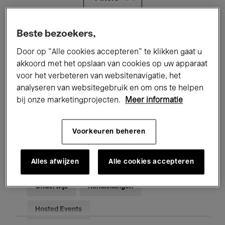
Alle evenementen
Concerten
Beste bezoekers,
Door op “Alle cookies accepteren” te klikken gaat u
Tentoonstellingen
Films
akkoord met het opslaan van cookies op uw apparaat
voor het verbeteren van websitenavigatie, het
Performances
Lezingen & Debatten
analyseren van websitegebruik en om ons te helpen
Jazz
Klassieke Muziek
Global Music
bij onze marketingprojecten.
Meer informatie
Elektronische Muziek
Voorkeuren beheren
Alles afwijzen
Alle cookies accepteren
Voor iedereen
Kids’ Palace
Onderwijs
Rondleidingen
Hosted Events