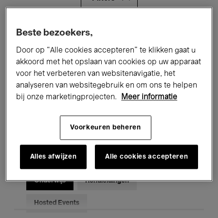
Alle evenementen
Concerten
Beste bezoekers,
Door op “Alle cookies accepteren” te klikken gaat u
Tentoonstellingen
Films
akkoord met het opslaan van cookies op uw apparaat
voor het verbeteren van websitenavigatie, het
Performances
Lezingen & Debatten
analyseren van websitegebruik en om ons te helpen
Jazz
Klassieke Muziek
Global Music
bij onze marketingprojecten.
Meer informatie
Elektronische Muziek
Voorkeuren beheren
Alles afwijzen
Alle cookies accepteren
Voor iedereen
Kids’ Palace
Onderwijs
Rondleidingen
Hosted Events