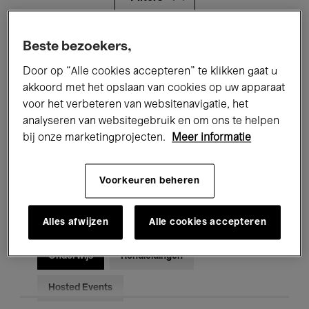
Alle evenementen
Concerten
Beste bezoekers,
Door op “Alle cookies accepteren” te klikken gaat u
Tentoonstellingen
Films
akkoord met het opslaan van cookies op uw apparaat
voor het verbeteren van websitenavigatie, het
Performances
Lezingen & Debatten
analyseren van websitegebruik en om ons te helpen
Jazz
Klassieke Muziek
Global Music
bij onze marketingprojecten.
Meer informatie
Elektronische Muziek
Voorkeuren beheren
Alles afwijzen
Alle cookies accepteren
Voor iedereen
Kids’ Palace
Onderwijs
Rondleidingen
Hosted Events