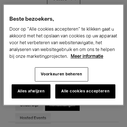
Alle evenementen
Concerten
Beste bezoekers,
Door op “Alle cookies accepteren” te klikken gaat u
Tentoonstellingen
Films
akkoord met het opslaan van cookies op uw apparaat
voor het verbeteren van websitenavigatie, het
Performances
Lezingen & Debatten
analyseren van websitegebruik en om ons te helpen
Jazz
Klassieke Muziek
Global Music
bij onze marketingprojecten.
Meer informatie
Elektronische Muziek
Voorkeuren beheren
Alles afwijzen
Alle cookies accepteren
Voor iedereen
Kids’ Palace
Onderwijs
Rondleidingen
Hosted Events