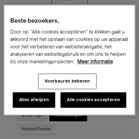
Alle evenementen
Concerten
Beste bezoekers,
Door op “Alle cookies accepteren” te klikken gaat u
Tentoonstellingen
Films
akkoord met het opslaan van cookies op uw apparaat
voor het verbeteren van websitenavigatie, het
Performances
Lezingen & Debatten
analyseren van websitegebruik en om ons te helpen
Jazz
Klassieke Muziek
Global Music
bij onze marketingprojecten.
Meer informatie
Elektronische Muziek
Voorkeuren beheren
Alles afwijzen
Alle cookies accepteren
Voor iedereen
Kids’ Palace
Onderwijs
Rondleidingen
Hosted Events