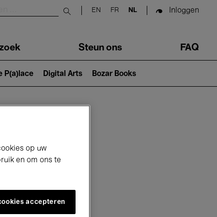
Inloggen
EN
FR
NL
Submit search
zoek
Steun ons
FAQ
e P(a)lace
Digital Arts
Bozar Books
cookies op uw
bruik en om ons te
 cookies accepteren
26