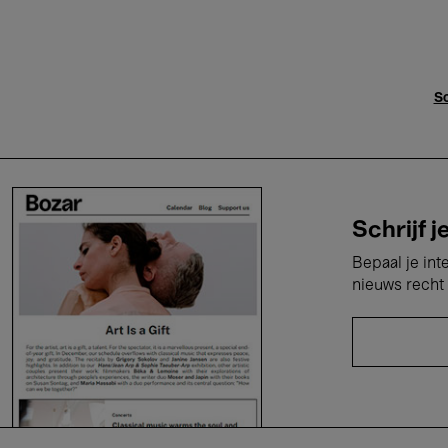
Sc
Schrijf j
Bepaal je int
nieuws recht 