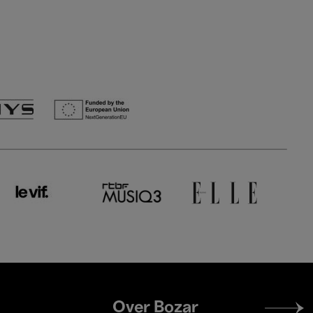
Footer
Over Bozar