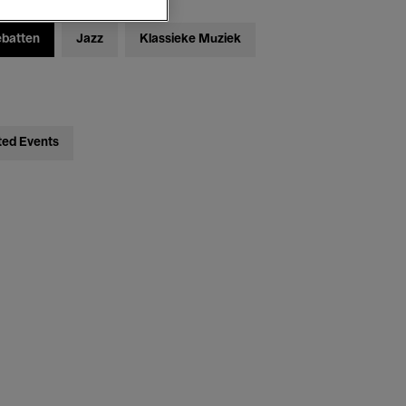
ebatten
Jazz
Klassieke Muziek
ted Events