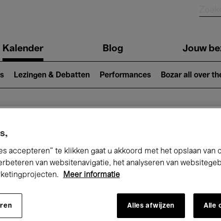
Kalender
Blog
Jouw be
ion
s
Lezingen & Debatten
Performances
Bozar all over th
Nu bij Bozar
s,
es accepteren” te klikken gaat u akkoord met het opslaan van 
erbeteren van websitenavigatie, het analyseren van websitege
rketingprojecten.
Meer informatie
andaag
Komende 7 dagen
December
eren
Alles afwijzen
Alle
insdag 01 - Donderdag 31 December 20