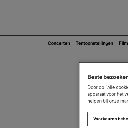
Main
navigat
Main
navigation
Concerten
Tentoonstellingen
Film
(level
2)
Beste bezoeker
Door op “Alle cooki
apparaat voor het v
helpen bij onze ma
V
Voorkeuren beh
D