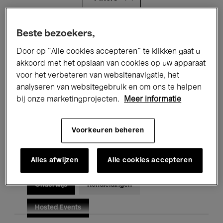
Alle evenementen
Concerten
Beste bezoekers,
Door op “Alle cookies accepteren” te klikken gaat u
Tentoonstellingen
Films
akkoord met het opslaan van cookies op uw apparaat
voor het verbeteren van websitenavigatie, het
Performances
Lezingen & Debatten
analyseren van websitegebruik en om ons te helpen
Jazz
Klassieke Muziek
Global Music
bij onze marketingprojecten.
Meer informatie
Elektronische Muziek
Voorkeuren beheren
Alles afwijzen
Alle cookies accepteren
Voor iedereen
Kids’ Palace
Onderwijs
Rondleidingen
Hosted Events