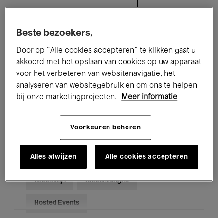
Alle evenementen
Concerten
Beste bezoekers,
Door op “Alle cookies accepteren” te klikken gaat u
Tentoonstellingen
Films
akkoord met het opslaan van cookies op uw apparaat
voor het verbeteren van websitenavigatie, het
Performances
Lezingen & Debatten
analyseren van websitegebruik en om ons te helpen
Jazz
Klassieke Muziek
Global Music
bij onze marketingprojecten.
Meer informatie
Elektronische Muziek
Voorkeuren beheren
Alles afwijzen
Alle cookies accepteren
Voor iedereen
Kids’ Palace
Onderwijs
Rondleidingen
Hosted Events