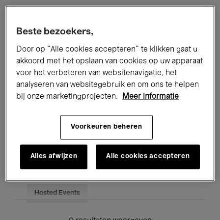
Alle evenementen
Concerten
Beste bezoekers,
Tentoonstellingen
Films
Door op “Alle cookies accepteren” te klikken gaat u
akkoord met het opslaan van cookies op uw apparaat
Performances
Lezingen & Debatten
voor het verbeteren van websitenavigatie, het
analyseren van websitegebruik en om ons te helpen
Jazz
Klassieke Muziek
Global Music
bij onze marketingprojecten.
Meer informatie
Elektronische Muziek
Voorkeuren beheren
Voor iedereen
Kids’ Palace
Alles afwijzen
Alle cookies accepteren
Onderwijs
Rondleidingen
Hosted Events