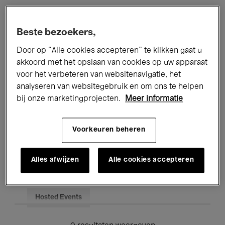
Alle evenementen
Concerten
Beste bezoekers,
Tentoonstellingen
Films
Door op “Alle cookies accepteren” te klikken gaat u
akkoord met het opslaan van cookies op uw apparaat
Performances
Lezingen & Debatten
voor het verbeteren van websitenavigatie, het
analyseren van websitegebruik en om ons te helpen
Jazz
Klassieke Muziek
Global Music
bij onze marketingprojecten.
Meer informatie
Elektronische Muziek
Voorkeuren beheren
Voor iedereen
Kids’ Palace
Alles afwijzen
Alle cookies accepteren
Onderwijs
Rondleidingen
Hosted Events