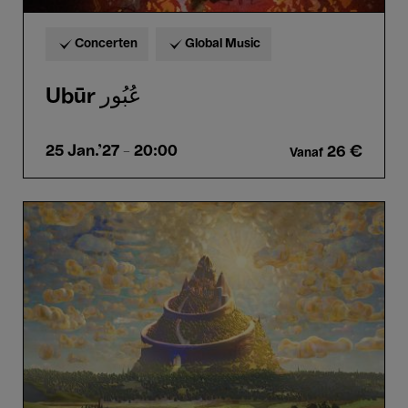
Concerten
Global Music
Ubūr عُبُور
25 Jan.'27
- 20:00
26 €
Vanaf
VR
Film
Screening
:
Total
Immersion