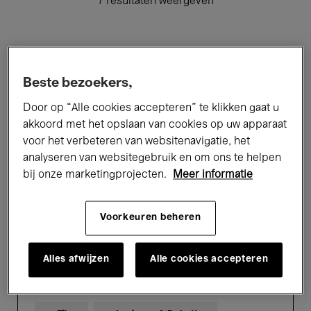
7 resultaten weergeven
Toekomstige evenementen
Beste bezoekers,
Door op “Alle cookies accepteren” te klikken gaat u
Mark
akkoord met het opslaan van cookies op uw apparaat
Fisher
Tribute
voor het verbeteren van websitenavigatie, het
analyseren van websitegebruik en om ons te helpen
bij onze marketingprojecten.
Meer informatie
Voorkeuren beheren
Alles afwijzen
Alle cookies accepteren