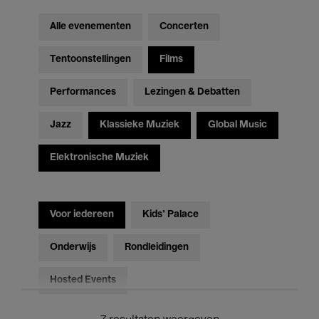
Alle evenementen
Concerten
Tentoonstellingen
Films
Performances
Lezingen & Debatten
Jazz
Klassieke Muziek
Global Music
Elektronische Muziek
Voor iedereen
Kids’ Palace
Onderwijs
Rondleidingen
Hosted Events