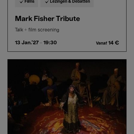
Films
Lezingen & Debatten
Mark Fisher Tribute
Talk + film screening
13 Jan.'27
- 19:30
14 €
Vanaf
Ubūr
عُبُور