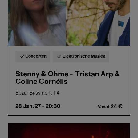
&
Coline
Cornélis
Concerten
Elektronische Muziek
Stenny & Ohme – Tristan Arp &
Coline Cornélis
Bozar Bassment #4
28 Jan.'27
- 20:30
24 €
Vanaf
Book
of
Air