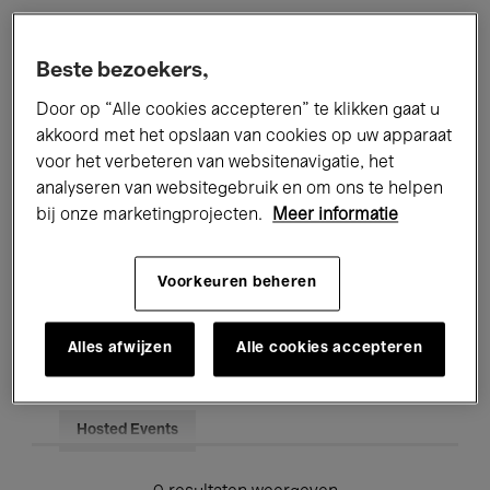
Alle evenementen
Concerten
Beste bezoekers,
Tentoonstellingen
Films
Door op “Alle cookies accepteren” te klikken gaat u
akkoord met het opslaan van cookies op uw apparaat
Performances
Lezingen & Debatten
voor het verbeteren van websitenavigatie, het
analyseren van websitegebruik en om ons te helpen
Jazz
Klassieke Muziek
Global Music
bij onze marketingprojecten.
Meer informatie
Elektronische Muziek
Voorkeuren beheren
Voor iedereen
Kids’ Palace
Alles afwijzen
Alle cookies accepteren
Onderwijs
Rondleidingen
Hosted Events