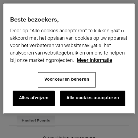
Alle evenementen
Concerten
Beste bezoekers,
Tentoonstellingen
Films
Door op “Alle cookies accepteren” te klikken gaat u
akkoord met het opslaan van cookies op uw apparaat
Performances
Lezingen & Debatten
voor het verbeteren van websitenavigatie, het
analyseren van websitegebruik en om ons te helpen
Jazz
Klassieke Muziek
Global Music
bij onze marketingprojecten.
Meer informatie
Elektronische Muziek
Voorkeuren beheren
Voor iedereen
Kids’ Palace
Alles afwijzen
Alle cookies accepteren
Onderwijs
Rondleidingen
Hosted Events