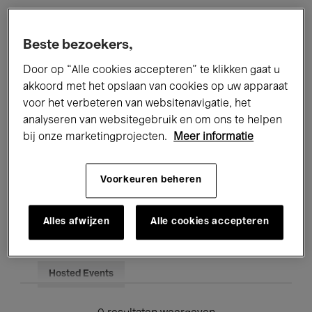
Alle evenementen
Concerten
Beste bezoekers,
Tentoonstellingen
Films
Door op “Alle cookies accepteren” te klikken gaat u
akkoord met het opslaan van cookies op uw apparaat
Performances
Lezingen & Debatten
voor het verbeteren van websitenavigatie, het
analyseren van websitegebruik en om ons te helpen
Jazz
Klassieke Muziek
Global Music
bij onze marketingprojecten.
Meer informatie
Elektronische Muziek
Voorkeuren beheren
Voor iedereen
Kids’ Palace
Alles afwijzen
Alle cookies accepteren
Onderwijs
Rondleidingen
Hosted Events