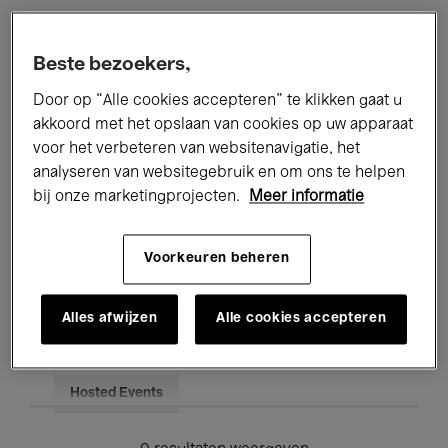
Alle evenementen
Concerten
Beste bezoekers,
Tentoonstellingen
Films
Door op “Alle cookies accepteren” te klikken gaat u
akkoord met het opslaan van cookies op uw apparaat
Performances
Lezingen & Debatten
voor het verbeteren van websitenavigatie, het
analyseren van websitegebruik en om ons te helpen
Jazz
Klassieke Muziek
Global Music
bij onze marketingprojecten.
Meer informatie
Elektronische Muziek
Voorkeuren beheren
Voor iedereen
Kids’ Palace
Alles afwijzen
Alle cookies accepteren
Onderwijs
Rondleidingen
Hosted Events