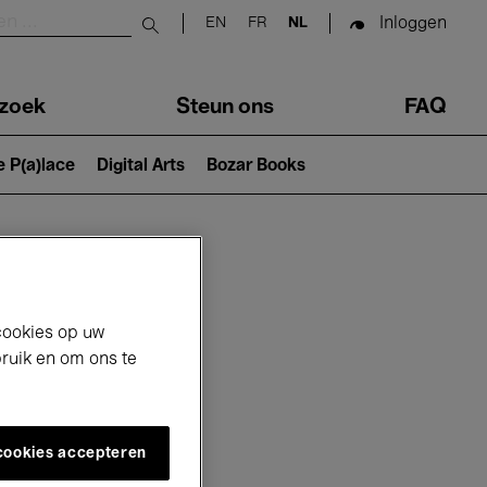
Inloggen
EN
FR
NL
Submit search
zoek
Steun ons
FAQ
e P(a)lace
Digital Arts
Bozar Books
cookies op uw
bruik en om ons te
 cookies accepteren