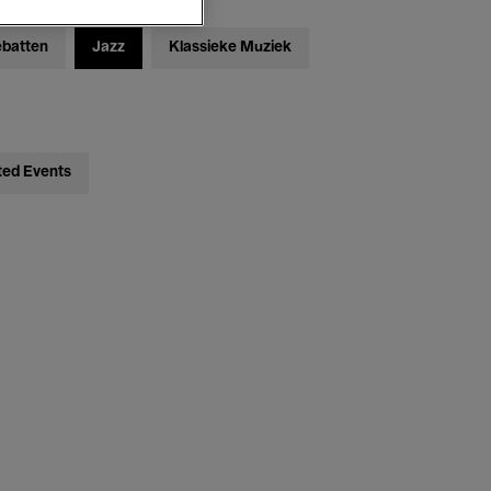
ebatten
Jazz
Klassieke Muziek
ted Events