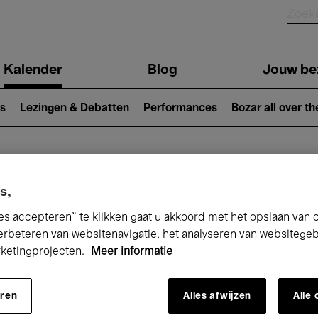
Kalender
Blog
Jouw be
ion
s
Lezingen & Debatten
Performances
Bozar all over th
Nu bij Bozar
s,
es accepteren” te klikken gaat u akkoord met het opslaan van 
erbeteren van websitenavigatie, het analyseren van websitege
rketingprojecten.
Meer informatie
andaag
Komende 7 dagen
Januari
eren
Alles afwijzen
Alle
Vrijdag 01 - Zondag 31 Januari 2027