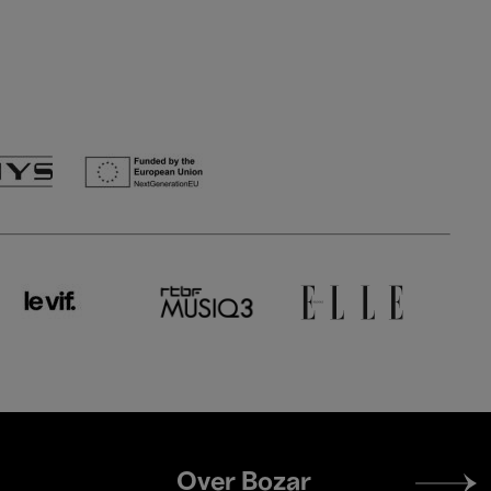
Footer
Over Bozar