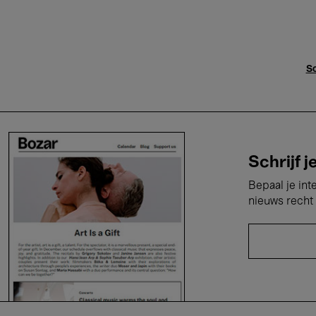
Sc
Schrijf j
Bepaal je int
nieuws recht 