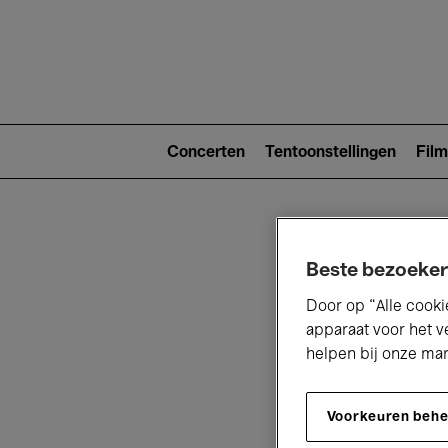
Main
navigat
Main
navigation
Concerten
Tentoonstellingen
Film
(level
2)
Beste bezoeker
Door op “Alle cooki
apparaat voor het v
helpen bij onze ma
V
Voorkeuren beh