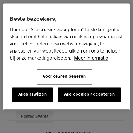
Alle evenementen
Concerten
Beste bezoekers,
Tentoonstellingen
Films
Door op “Alle cookies accepteren” te klikken gaat u
akkoord met het opslaan van cookies op uw apparaat
Performances
Lezingen & Debatten
voor het verbeteren van websitenavigatie, het
analyseren van websitegebruik en om ons te helpen
Jazz
Klassieke Muziek
Global Music
bij onze marketingprojecten.
Meer informatie
Elektronische Muziek
Voorkeuren beheren
Voor iedereen
Kids’ Palace
Alles afwijzen
Alle cookies accepteren
Onderwijs
Rondleidingen
Hosted Events