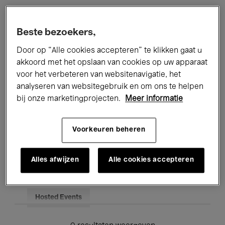
Alle evenementen
Concerten
Beste bezoekers,
Tentoonstellingen
Films
Door op “Alle cookies accepteren” te klikken gaat u
akkoord met het opslaan van cookies op uw apparaat
Performances
Lezingen & Debatten
voor het verbeteren van websitenavigatie, het
analyseren van websitegebruik en om ons te helpen
Jazz
Klassieke Muziek
Global Music
bij onze marketingprojecten.
Meer informatie
Elektronische Muziek
Voorkeuren beheren
Voor iedereen
Kids’ Palace
Alles afwijzen
Alle cookies accepteren
Onderwijs
Rondleidingen
Hosted Events