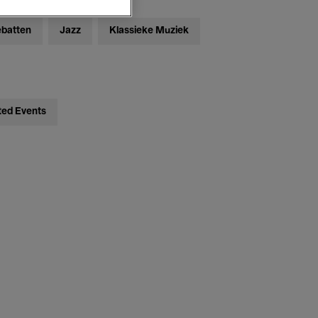
ebatten
Jazz
Klassieke Muziek
ted Events