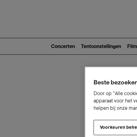
Main
navigat
Main
navigation
Concerten
Tentoonstellingen
Film
(level
2)
Beste bezoeker
Door op “Alle cooki
apparaat voor het v
helpen bij onze ma
V
Voorkeuren beh