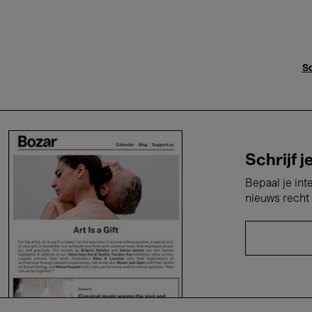
Sc
Schrijf j
Bepaal je int
nieuws recht 