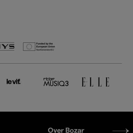
Footer
Over Bozar