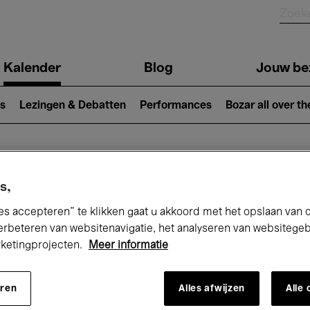
Kalender
Blog
Jouw be
ion
s
Lezingen & Debatten
Performances
Bozar all over th
Nu bij Bozar
s,
es accepteren” te klikken gaat u akkoord met het opslaan van 
erbeteren van websitenavigatie, het analyseren van websitege
rketingprojecten.
Meer informatie
andaag
Komende 7 dagen
Januari
eren
Alles afwijzen
Alle
Vrijdag 01 - Zondag 31 Januari 2027