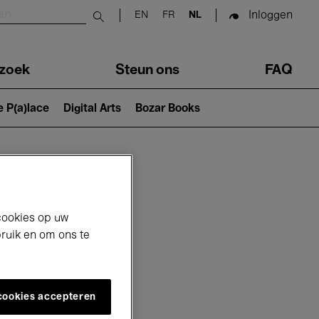
Inloggen
EN
FR
NL
Submit search
zoek
Steun ons
FAQ
e P(a)lace
Digital Arts
Bozar Books
cookies op uw
bruik en om ons te
 cookies accepteren