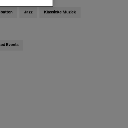
ebatten
Jazz
Klassieke Muziek
ted Events