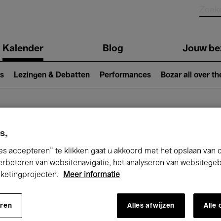
Kalender
Blog
Jouw be
ion
s
Lezingen & Debatten
Performances
Bozar all over th
Nu bij Bozar
s,
es accepteren” te klikken gaat u akkoord met het opslaan van 
erbeteren van websitenavigatie, het analyseren van websitege
rketingprojecten.
Meer informatie
andaag
Komende 7 dagen
Januari
eren
Alles afwijzen
Alle
Vrijdag 01 - Zondag 31 Januari 2027