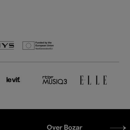
Footer
Over Bozar