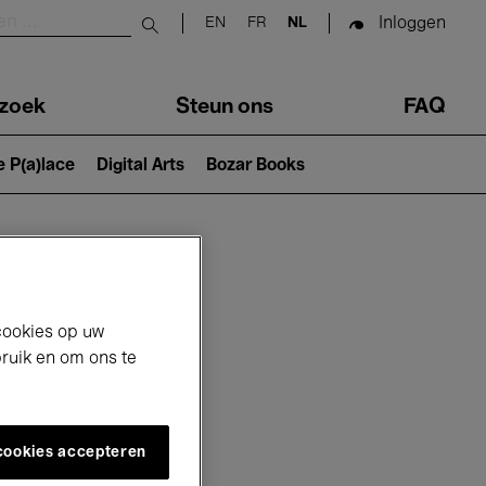
Inloggen
EN
FR
NL
Submit search
zoek
Steun ons
FAQ
e P(a)lace
Digital Arts
Bozar Books
cookies op uw
bruik en om ons te
 cookies accepteren