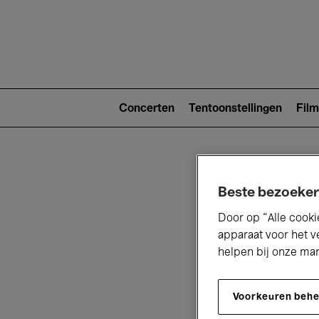
Main
navigat
Main
navigation
Concerten
Tentoonstellingen
Film
(level
2)
Beste bezoeker
Door op “Alle cooki
apparaat voor het v
helpen bij onze ma
V
Voorkeuren beh