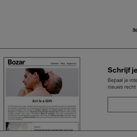
Sc
Schrijf j
Bepaal je int
nieuws recht 