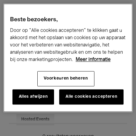
Alle evenementen
Concerten
Beste bezoekers,
Tentoonstellingen
Films
Door op “Alle cookies accepteren” te klikken gaat u
akkoord met het opslaan van cookies op uw apparaat
Performances
Lezingen & Debatten
voor het verbeteren van websitenavigatie, het
analyseren van websitegebruik en om ons te helpen
Jazz
Klassieke Muziek
Global Music
bij onze marketingprojecten.
Meer informatie
Elektronische Muziek
Voorkeuren beheren
Voor iedereen
Kids’ Palace
Alles afwijzen
Alle cookies accepteren
Onderwijs
Rondleidingen
Hosted Events