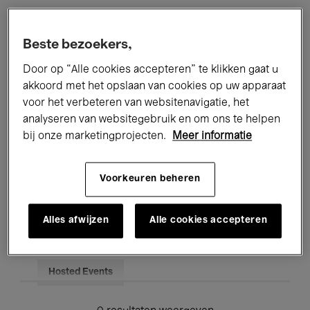
Alle evenementen
Concerten
Beste bezoekers,
Tentoonstellingen
Films
Door op “Alle cookies accepteren” te klikken gaat u
akkoord met het opslaan van cookies op uw apparaat
Performances
Lezingen & Debatten
voor het verbeteren van websitenavigatie, het
analyseren van websitegebruik en om ons te helpen
Jazz
Klassieke Muziek
Global Music
bij onze marketingprojecten.
Meer informatie
Elektronische Muziek
Voorkeuren beheren
Voor iedereen
Kids’ Palace
Alles afwijzen
Alle cookies accepteren
Onderwijs
Rondleidingen
Hosted Events