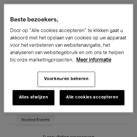
Alle evenementen
Concerten
Beste bezoekers,
Tentoonstellingen
Films
Door op “Alle cookies accepteren” te klikken gaat u
akkoord met het opslaan van cookies op uw apparaat
Performances
Lezingen & Debatten
voor het verbeteren van websitenavigatie, het
analyseren van websitegebruik en om ons te helpen
Jazz
Klassieke Muziek
Global Music
bij onze marketingprojecten.
Meer informatie
Elektronische Muziek
Voorkeuren beheren
Voor iedereen
Kids’ Palace
Alles afwijzen
Alle cookies accepteren
Onderwijs
Rondleidingen
Hosted Events