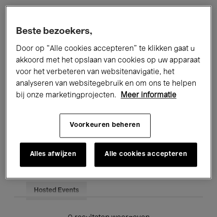
Alle evenementen
Concerten
Beste bezoekers,
Tentoonstellingen
Films
Door op “Alle cookies accepteren” te klikken gaat u
akkoord met het opslaan van cookies op uw apparaat
Performances
Lezingen & Debatten
voor het verbeteren van websitenavigatie, het
analyseren van websitegebruik en om ons te helpen
Jazz
Klassieke Muziek
Global Music
bij onze marketingprojecten.
Meer informatie
Elektronische Muziek
Voorkeuren beheren
Voor iedereen
Kids’ Palace
Alles afwijzen
Alle cookies accepteren
Onderwijs
Rondleidingen
Hosted Events