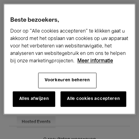
Alle evenementen
Concerten
Beste bezoekers,
Tentoonstellingen
Films
Door op “Alle cookies accepteren” te klikken gaat u
akkoord met het opslaan van cookies op uw apparaat
Performances
Lezingen & Debatten
voor het verbeteren van websitenavigatie, het
analyseren van websitegebruik en om ons te helpen
Jazz
Klassieke Muziek
Global Music
bij onze marketingprojecten.
Meer informatie
Elektronische Muziek
Voorkeuren beheren
Voor iedereen
Kids’ Palace
Alles afwijzen
Alle cookies accepteren
Onderwijs
Rondleidingen
Hosted Events