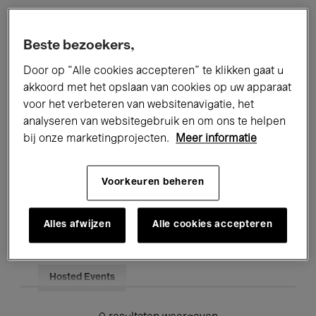
Alle evenementen
Concerten
Beste bezoekers,
Tentoonstellingen
Films
Door op “Alle cookies accepteren” te klikken gaat u
akkoord met het opslaan van cookies op uw apparaat
Performances
Lezingen & Debatten
voor het verbeteren van websitenavigatie, het
analyseren van websitegebruik en om ons te helpen
Jazz
Klassieke Muziek
Global Music
bij onze marketingprojecten.
Meer informatie
Elektronische Muziek
Voorkeuren beheren
Voor iedereen
Kids’ Palace
Alles afwijzen
Alle cookies accepteren
Onderwijs
Rondleidingen
Hosted Events