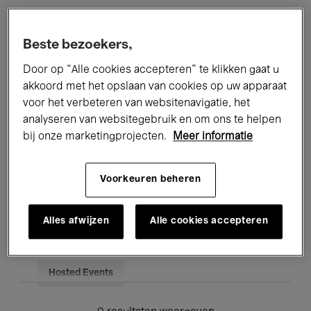
Alle evenementen
Concerten
Beste bezoekers,
Tentoonstellingen
Films
Door op “Alle cookies accepteren” te klikken gaat u
akkoord met het opslaan van cookies op uw apparaat
Performances
Lezingen & Debatten
voor het verbeteren van websitenavigatie, het
analyseren van websitegebruik en om ons te helpen
Jazz
Klassieke Muziek
Global Music
bij onze marketingprojecten.
Meer informatie
Elektronische Muziek
Voorkeuren beheren
Voor iedereen
Kids’ Palace
Alles afwijzen
Alle cookies accepteren
Onderwijs
Rondleidingen
Hosted Events